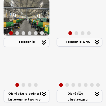
Toczenie
Toczenie CNC
Obróbka cieplna i
Obróbka
Lutowanie twarde
plastyczna