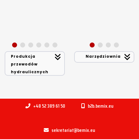
Produkcja
Narzędziownia
przewodów
hydraulicznych
+48 52 389 61 50
b2b.bemix.eu
sekretariat@bemix.eu