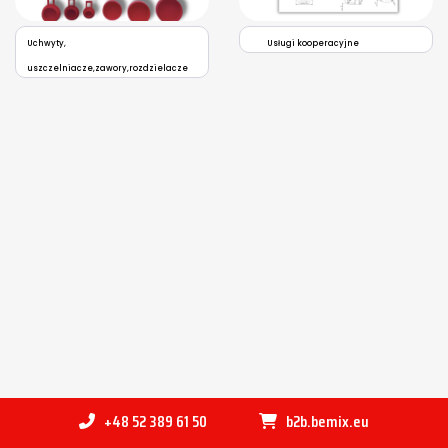
Uchwyty,
Usługi kooperacyjne
uszczelniacze,zawory,rozdzielacze
+48 52 389 61 50
b2b.bemix.eu