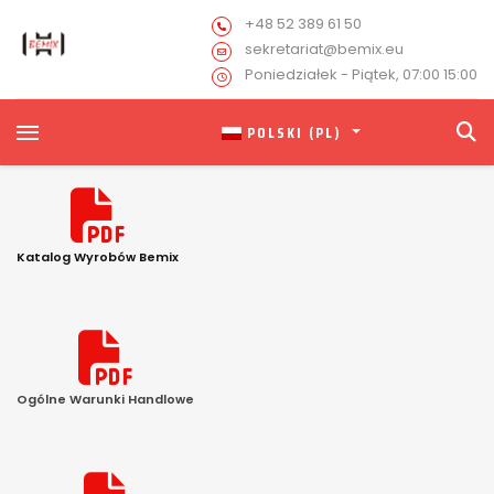
n
+48 52 389 61 50
sekretariat@bemix.eu
Poniedziałek - Piątek, 07:00 15:00
POLSKI (PL)
fas
fa-
Katalog Wyrobów Bemix
file-
pdf
Tule
fas
fa-
Ogólne Warunki Handlowe
file-
pdf
fas