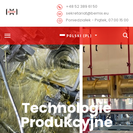
+48 52 389 61 50
sekretariat@bemix.eu
Poniedziałek - Piątek, 07:00 15:00
POLSKI (PL)
Technologie
Produkcyjne