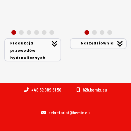
Produkcja
Narzędziownia
przewodów
hydraulicznych
+48 52 389 61 50
b2b.bemix.eu
sekretariat@bemix.eu