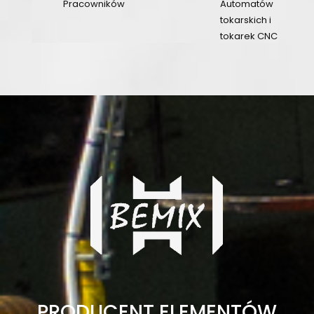
Pracowników
Automatów
users
building
tokarskich i
tokarek CNC
PRODUCENT ELEMENTÓW