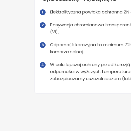
Elektrolityczna powłoka ochronna ZN a
Pasywacja chromianowa transparen
(VI),
Odporność korozyjna to minimum 72h 
komorze solnej,
W celu lepszej ochrony przed korozją
odporności w wyższych temperaturac
zabezpieczamy uszczelniaczem (laki