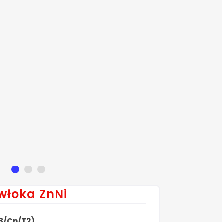
włoka ZnNi
i8/Cn/T2)