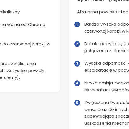
lkaliczny,
Alkaliczna powłoka sto
Bardzo wysoka odpor
tna wolna od Chromu
czerwonej korozji w 
Detale pokryte tą po
do czerwonej korozji w
połączeniu z alumini
Wysoka odporności k
 oraz zwiększenia
eksploatację w pod
h, wszystkie powłoki
erujemy).
Niższa emisja związ
eksploatacji wyrobów
Zwiększona twardoś
cynku oraz do innyc
zapewniająca znacz
uszkodzenia mechan