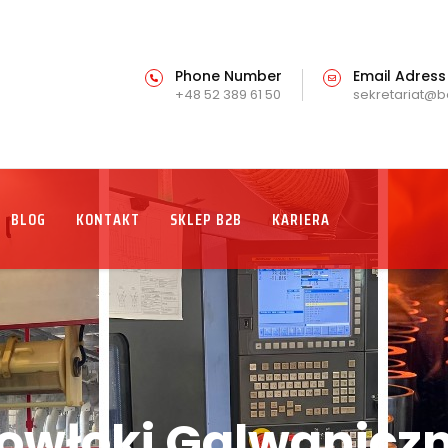
Phone Number
Email Adress
+48 52 389 61 50
sekretariat@b
BLOG
KONTAKT
SKLEP B2B
KARIERA
owłoki Galwanicz