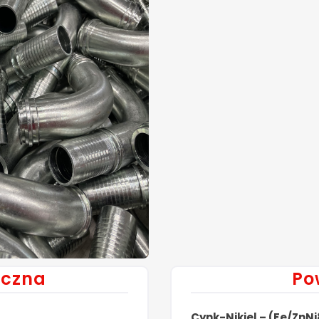
iczna
Po
Cynk-Nikiel – (Fe/ZnN