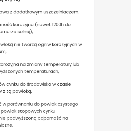
powa z dodatkowym uszczelniaczem.
ność korozyjna (nawet 1200h do
komorze solnej),
włoką nie tworzą ogniw korozyjnych w
um,
orozyjna na zmiany temperatury lub
wyższonych temperaturach,
ków cynku do środowiska w czasie
 z tą powłoką,
ć w porównaniu do powłok czystego
h powłok stopowych cynku
nie podwyższoną odporność na
iczne,