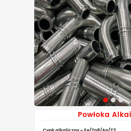
Powłoka Alka
Cynk alkaliczny – Fe/Zn8/An/T2