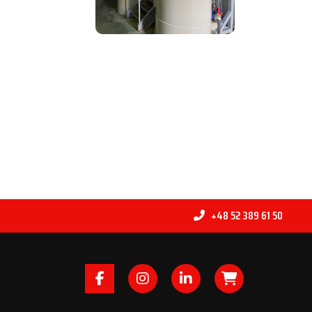
+48 52 389 61 50
Facebook
Instagram
LinkedIn
B2B