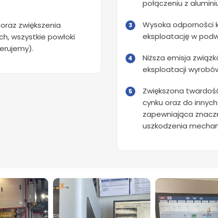
połączeniu z alumini
Wysoka odporności k
 oraz zwiększenia
eksploatację w pod
h, wszystkie powłoki
erujemy).
Niższa emisja związ
eksploatacji wyrobów
Zwiększona twardoś
cynku oraz do innyc
zapewniająca znacz
uszkodzenia mechan