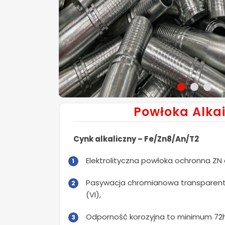
Powłoka Alka
Cynk alkaliczny – Fe/Zn8/An/T2
Elektrolityczna powłoka ochronna ZN a
Pasywacja chromianowa transparen
(VI),
Odporność korozyjna to minimum 72h 