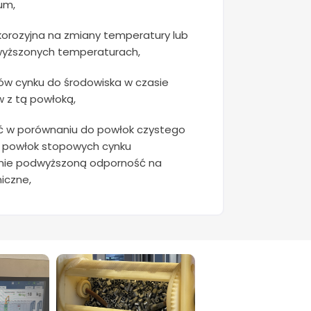
um,
orozyjna na zmiany temperatury lub
wyższonych temperaturach,
ków cynku do środowiska w czasie
 z tą powłoką,
ć w porównaniu do powłok czystego
h powłok stopowych cynku
nie podwyższoną odporność na
iczne,