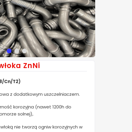
włoka ZnNi
i8/Cn/T2)
powa z dodatkowym uszczelniaczem.
ność korozyjna (nawet 1200h do
komorze solnej),
włoką nie tworzą ogniw korozyjnych w