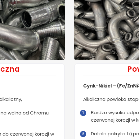
iczna
Po
Cynk-Nikiel – (Fe/ZnN
lkaliczny,
Alkaliczna powłoka sto
Bardzo wysoka odpor
tna wolna od Chromu
czerwonej korozji w 
Detale pokryte tą po
do czerwonej korozji w