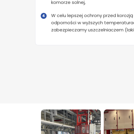
komorze solnej,
W celu lepszej ochrony przed korozją
odporności w wyższych temperaturac
zabezpieczamy uszczelniaczem (laki