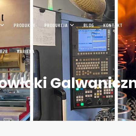
PRODUKTY
PRODUKCJA
BLOG
KONTAKT
 B2B
KARIERA
owłoki Galwanicz