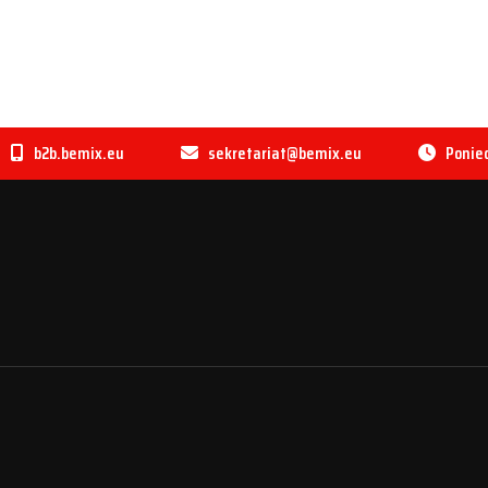
b2b.bemix.eu
sekretariat@bemix.eu
Ponied